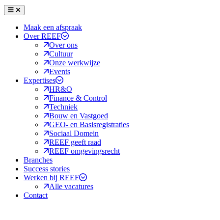
Menu
Sluiten
Maak een afspraak
Over REEF
Over ons
Cultuur
Onze werkwijze
Events
Expertises
HR&O
Finance & Control
Techniek
Bouw en Vastgoed
GEO- en Basisregistraties
Sociaal Domein
REEF geeft raad
REEF omgevingsrecht
Branches
Success stories
Werken bij REEF
Alle vacatures
Contact