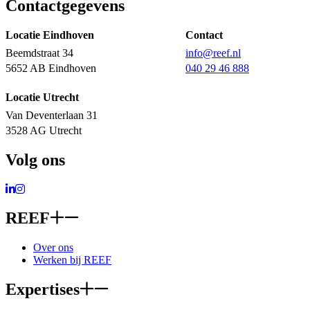
Contactgegevens
Locatie Eindhoven
Contact
Beemdstraat 34
info@reef.nl
5652 AB Eindhoven
040 29 46 888
Locatie Utrecht
Van Deventerlaan 31
3528 AG Utrecht
Volg ons
Ga naar LinkedIn
Ga naar Instagram
REEF
Over ons
Werken bij REEF
Expertises