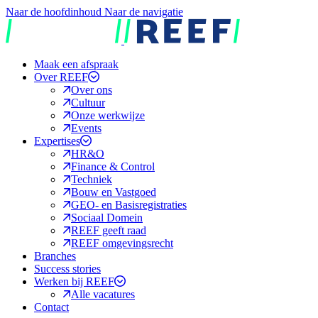
Naar de hoofdinhoud
Naar de navigatie
REEF
Maak een afspraak
Over REEF
Over ons
Cultuur
Onze werkwijze
Events
Expertises
HR&O
Finance & Control
Techniek
Bouw en Vastgoed
GEO- en Basisregistraties
Sociaal Domein
REEF geeft raad
REEF omgevingsrecht
Branches
Success stories
Werken bij REEF
Alle vacatures
Contact