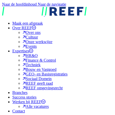
Naar de hoofdinhoud
Naar de navigatie
REEF
Maak een afspraak
Over REEF
Over ons
Cultuur
Onze werkwijze
Events
Expertises
HR&O
Finance & Control
Techniek
Bouw en Vastgoed
GEO- en Basisregistraties
Sociaal Domein
REEF geeft raad
REEF omgevingsrecht
Branches
Success stories
Werken bij REEF
Alle vacatures
Contact