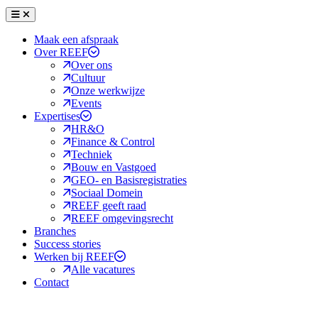
Menu
Sluiten
Maak een afspraak
Over REEF
Over ons
Cultuur
Onze werkwijze
Events
Expertises
HR&O
Finance & Control
Techniek
Bouw en Vastgoed
GEO- en Basisregistraties
Sociaal Domein
REEF geeft raad
REEF omgevingsrecht
Branches
Success stories
Werken bij REEF
Alle vacatures
Contact