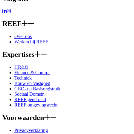
Ga naar LinkedIn
Ga naar Instagram
REEF
Over ons
Werken bij REEF
Expertises
HR&O
Finance & Control
Techniek
Bouw en Vastgoed
GEO- en Basisregistratie
Sociaal Domein
REEF geeft raad
REEF omgevingsrecht
Voorwaarden
Privacyverklaring