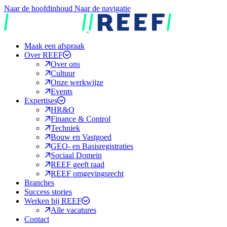
Naar de hoofdinhoud
Naar de navigatie
REEF
Maak een afspraak
Over REEF
Over ons
Cultuur
Onze werkwijze
Events
Expertises
HR&O
Finance & Control
Techniek
Bouw en Vastgoed
GEO- en Basisregistraties
Sociaal Domein
REEF geeft raad
REEF omgevingsrecht
Branches
Success stories
Werken bij REEF
Alle vacatures
Contact