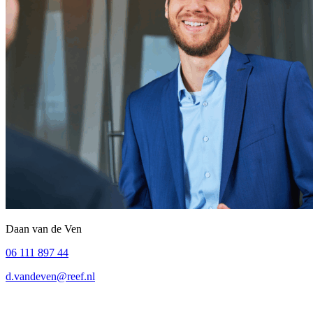
Daan van de Ven
06 111 897 44
d.vandeven@reef.nl