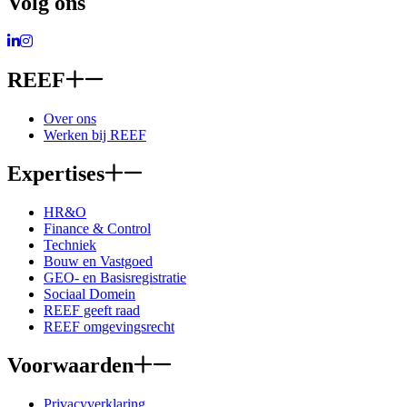
Volg ons
Ga naar LinkedIn
Ga naar Instagram
REEF
Over ons
Werken bij REEF
Expertises
HR&O
Finance & Control
Techniek
Bouw en Vastgoed
GEO- en Basisregistratie
Sociaal Domein
REEF geeft raad
REEF omgevingsrecht
Voorwaarden
Privacyverklaring