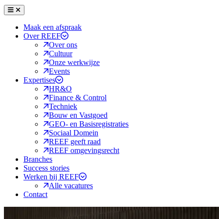
Menu
Sluiten
Maak een afspraak
Over REEF
Over ons
Cultuur
Onze werkwijze
Events
Expertises
HR&O
Finance & Control
Techniek
Bouw en Vastgoed
GEO- en Basisregistraties
Sociaal Domein
REEF geeft raad
REEF omgevingsrecht
Branches
Success stories
Werken bij REEF
Alle vacatures
Contact