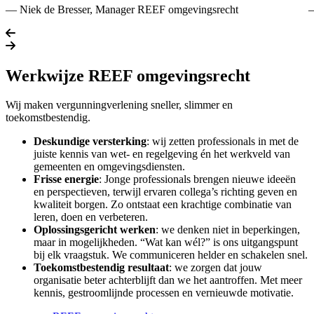
— Niek de Bresser, Manager REEF omgevingsrecht
—
Vorige slide
Volgende slide
Werkwijze
REEF omgevingsrecht
Wij maken vergunningverlening sneller, slimmer en
toekomstbestendig.
Deskundige versterking
: wij zetten professionals in met de
juiste kennis van wet- en regelgeving én het werkveld van
gemeenten en omgevingsdiensten.
Frisse energie
: Jonge professionals brengen nieuwe ideeën
en perspectieven, terwijl ervaren collega’s richting geven en
kwaliteit borgen. Zo ontstaat een krachtige combinatie van
leren, doen en verbeteren.
Oplossingsgericht werken
: we denken niet in beperkingen,
maar in mogelijkheden. “Wat kan wél?” is ons uitgangspunt
bij elk vraagstuk. We communiceren helder en schakelen snel.
Toekomstbestendig resultaat
: we zorgen dat jouw
organisatie beter achterblijft dan we het aantroffen. Met meer
kennis, gestroomlijnde processen en vernieuwde motivatie.