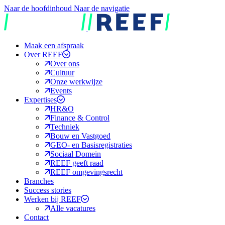
Naar de hoofdinhoud
Naar de navigatie
REEF
Maak een afspraak
Over REEF
Over ons
Cultuur
Onze werkwijze
Events
Expertises
HR&O
Finance & Control
Techniek
Bouw en Vastgoed
GEO- en Basisregistraties
Sociaal Domein
REEF geeft raad
REEF omgevingsrecht
Branches
Success stories
Werken bij REEF
Alle vacatures
Contact