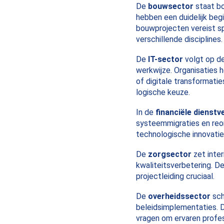
De
bouwsector
staat bo
hebben een duidelijk begi
bouwprojecten vereist sp
verschillende disciplines.
De
IT-sector
volgt op de
werkwijze. Organisaties
of digitale transformati
logische keuze.
In de
financiële dienstv
systeemmigraties en reor
technologische innovaties
De
zorgsector
zet inter
kwaliteitsverbetering. 
projectleiding cruciaal.
De
overheidssector
sch
beleidsimplementaties. D
vragen om ervaren profes