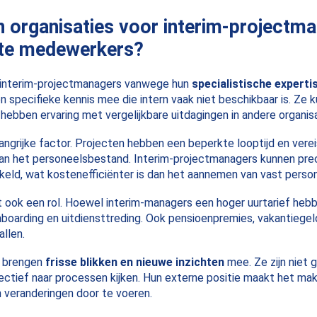
 organisaties voor interim-projectma
ste medewerkers?
r interim-projectmanagers vanwege hun
specialistische expertis
 specifieke kennis mee die intern vaak niet beschikbaar is. Ze k
 hebben ervaring met vergelijkbare uitdagingen in andere organisa
angrijke factor. Projecten hebben een beperkte looptijd en vereis
van het personeelsbestand. Interim-projectmanagers kunnen pre
eld, wat kostenefficiënter is dan het aannemen van vast person
 ook een rol. Hoewel interim-managers een hoger uurtarief hebbe
onboarding en uitdiensttreding. Ook pensioenpremies, vakantiege
llen.
s brengen
frisse blikken en nieuwe inzichten
mee. Ze zijn niet
ectief naar processen kijken. Hun externe positie maakt het makk
 veranderingen door te voeren.