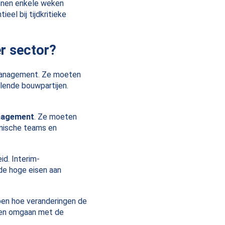
innen enkele weken
eel bij tijdkritieke
er sector?
omanagement. Ze moeten
lende bouwpartijen.
anagement
. Ze moeten
hnische teams en
d. Interim-
de hoge eisen aan
jpen hoe veranderingen de
nnen omgaan met de