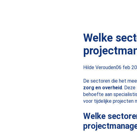
Welke sect
projectma
Posted
Hilde Verouden
06 feb 2
by:
De sectoren die het mee
zorg en overheid
. Deze
behoefte aan specialistis
voor tijdelijke projecten
Welke sectoren
projectmanag