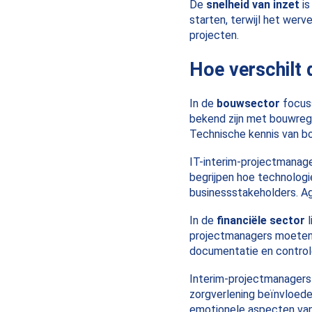
De
snelheid van inzet
is
starten, terwijl het werv
projecten.
Hoe verschilt 
In de
bouwsector
focuss
bekend zijn met bouwrege
Technische kennis van bo
IT-interim-projectmanage
begrijpen hoe technolog
businessstakeholders. Ag
In de
financiële sector
l
projectmanagers moeten 
documentatie en control
Interim-projectmanagers
zorgverlening beïnvloed
emotionele aspecten van