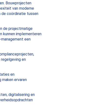
ten. Bouwprojecten
plexiteit van moderne
n de coördinatie tussen
en de projectmatige
men kunnen implementeren
rim-management een
complianceprojecten,
 regelgeving en
taties en
rg maken ervaren
en, digitalisering en
overheidsopdrachten