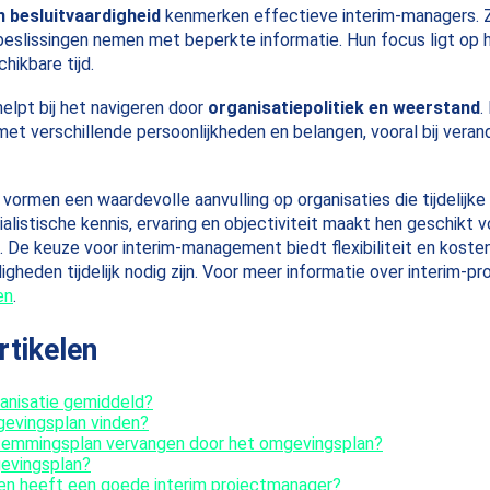
n besluitvaardigheid
kenmerken effectieve interim-managers. Z
 beslissingen nemen met beperkte informatie. Hun focus ligt op
hikbare tijd.
helpt bij het navigeren door
organisatiepolitiek en weerstand
.
 verschillende persoonlijkheden en belangen, vooral bij veran
vormen een waardevolle aanvulling op organisaties die tijdelijke
alistische kennis, ervaring en objectiviteit maakt hen geschikt
. De keuze voor interim-management biedt flexibiliteit en kostene
igheden tijdelijk nodig zijn. Voor meer informatie over interim-
en
.
rtikelen
anisatie gemiddeld?
gevingsplan vinden?
temmingsplan vervangen door het omgevingsplan?
evingsplan?
gen heeft een goede interim projectmanager?