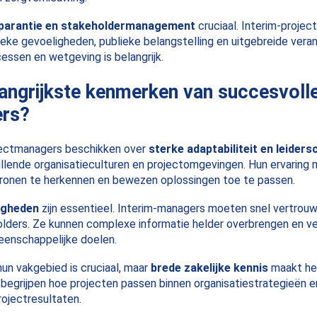
parantie en stakeholdermanagement
cruciaal. Interim-proje
eke gevoeligheden, publieke belangstelling en uitgebreide ver
essen en wetgeving is belangrijk.
langrijkste kenmerken van succesvolle
ers?
jectmanagers beschikken over
sterke adaptabiliteit en leiders
llende organisatieculturen en projectomgevingen. Hun ervaring m
tronen te herkennen en bewezen oplossingen toe te passen.
igheden
zijn essentieel. Interim-managers moeten snel vertro
ders. Ze kunnen complexe informatie helder overbrengen en ver
eenschappelijke doelen.
hun vakgebied is cruciaal, maar
brede zakelijke kennis
maakt het
begrijpen hoe projecten passen binnen organisatiestrategieën 
rojectresultaten.