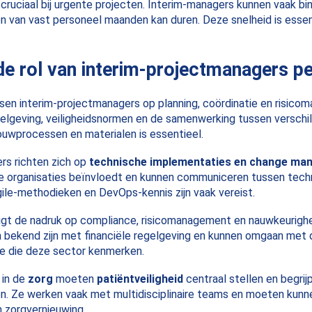
 cruciaal bij urgente projecten. Interim-managers kunnen vaak b
en van vast personeel maanden kan duren. Deze snelheid is essenti
de rol van interim-projectmanagers p
en interim-projectmanagers op planning, coördinatie en risic
lgeving, veiligheidsnormen en de samenwerking tussen verschil
uwprocessen en materialen is essentieel.
rs richten zich op
technische implementaties en change m
ie organisaties beïnvloedt en kunnen communiceren tussen tec
ile-methodieken en DevOps-kennis zijn vaak vereist.
igt de nadruk op compliance, risicomanagement en nauwkeurighei
bekend zijn met financiële regelgeving en kunnen omgaan met 
e die deze sector kenmerken.
 in de
zorg
moeten
patiëntveiligheid
centraal stellen en begri
en. Ze werken vaak met multidisciplinaire teams en moeten ku
 zorgvernieuwing.