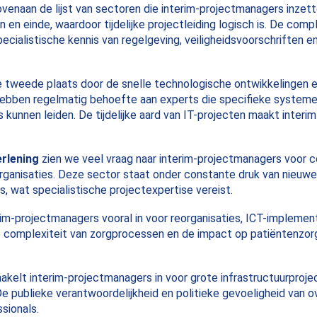
venaan de lijst van sectoren die interim-projectmanagers inzet
n en einde, waardoor tijdelijke projectleiding logisch is. De com
ecialistische kennis van regelgeving, veiligheidsvoorschriften e
 tweede plaats door de snelle technologische ontwikkelingen 
 hebben regelmatig behoefte aan experts die specifieke syste
es kunnen leiden. De tijdelijke aard van IT-projecten maakt inte
erlening
zien we veel vraag naar interim-projectmanagers voor 
ganisaties. Deze sector staat onder constante druk van nieuwe
, wat specialistische projectexpertise vereist.
im-projectmanagers vooral in voor reorganisaties, ICT-implemen
De complexiteit van zorgprocessen en de impact op patiëntenzo
akelt interim-projectmanagers in voor grote infrastructuurproject
e publieke verantwoordelijkheid en politieke gevoeligheid van 
sionals.