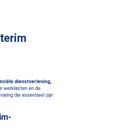
nterim
anciële dienstverlening,
e werklasten en de
aring die essentieel zijn
im-