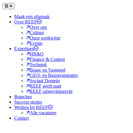
Menu
Sluiten
Maak een afspraak
Over REEF
Over ons
Cultuur
Onze werkwijze
Events
Expertises
HR&O
Finance & Control
Techniek
Bouw en Vastgoed
GEO- en Basisregistraties
Sociaal Domein
REEF geeft raad
REEF omgevingsrecht
Branches
Success stories
Werken bij REEF
Alle vacatures
Contact