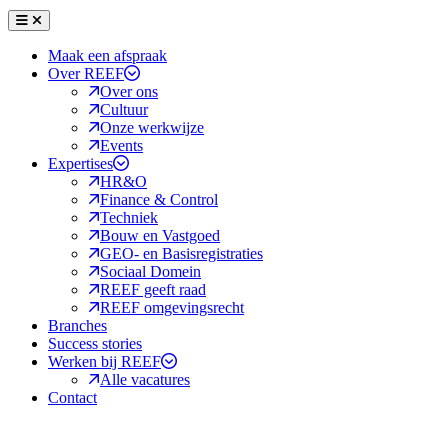
Menu
Sluiten
Maak een afspraak
Over REEF
Over ons
Cultuur
Onze werkwijze
Events
Expertises
HR&O
Finance & Control
Techniek
Bouw en Vastgoed
GEO- en Basisregistraties
Sociaal Domein
REEF geeft raad
REEF omgevingsrecht
Branches
Success stories
Werken bij REEF
Alle vacatures
Contact