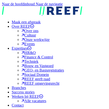
Naar de hoofdinhoud
Naar de navigatie
REEF
Maak een afspraak
Over REEF
Over ons
Cultuur
Onze werkwijze
Events
Expertises
HR&O
Finance & Control
Techniek
Bouw en Vastgoed
GEO- en Basisregistraties
Sociaal Domein
REEF geeft raad
REEF omgevingsrecht
Branches
Success stories
Werken bij REEF
Alle vacatures
Contact