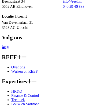
Beemdstraat 34
info@reef.nl
5652 AB Eindhoven
040 29 46 888
Locatie Utrecht
Van Deventerlaan 31
3528 AG Utrecht
Volg ons
Ga naar LinkedIn
Ga naar Instagram
REEF
Over ons
Werken bij REEF
Expertises
HR&O
Finance & Control
Techniek
Bouw en Vastgoed