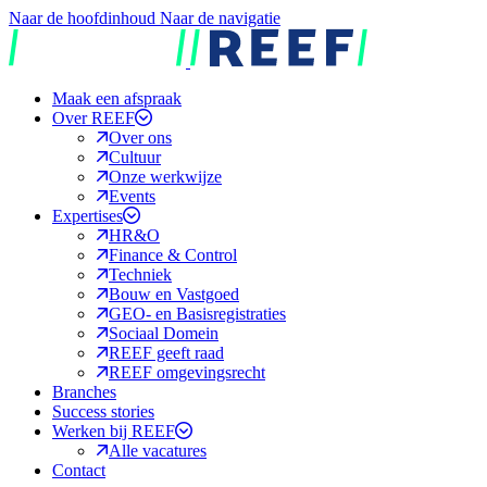
Naar de hoofdinhoud
Naar de navigatie
REEF
Maak een afspraak
Over REEF
Over ons
Cultuur
Onze werkwijze
Events
Expertises
HR&O
Finance & Control
Techniek
Bouw en Vastgoed
GEO- en Basisregistraties
Sociaal Domein
REEF geeft raad
REEF omgevingsrecht
Branches
Success stories
Werken bij REEF
Alle vacatures
Contact