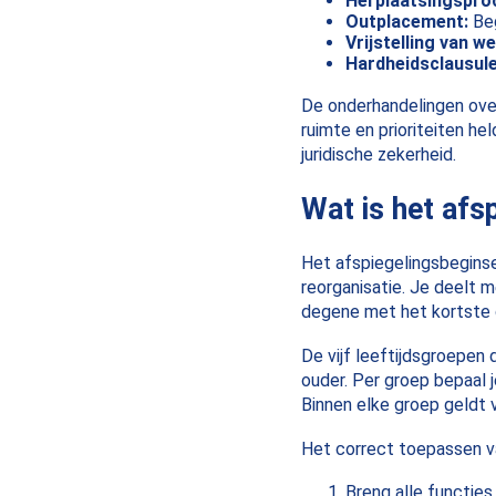
Herplaatsingspro
Outplacement:
Beg
Vrijstelling van we
Hardheidsclausule
De onderhandelingen over 
ruimte en prioriteiten h
juridische zekerheid.
Wat is het afs
Het afspiegelingsbeginse
reorganisatie. Je deelt m
degene met het kortste d
De vijf leeftijdsgroepen di
ouder. Per groep bepaal j
Binnen elke groep geldt ve
Het correct toepassen va
Breng alle functies 