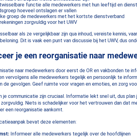
itwisselbare functie alle medewerkers met hun leeftijd en dienst
dsgroep hoeveel ontslagen er vallen
lke groep de medewerkers met het kortste dienstverband
rekeningen zorgvuldig voor het UWV
isselbaar als ze vergelijkbaar zijn qua inhoud, vereiste kennis, va
beloning. Dit is vaak een punt van discussie bij het UWV, dus on
er je een reorganisatie naar medew
isatie naar medewerkers door eerst de OR en vakbonden te inf
n vervolgens alle medewerkers tegelijk en persoonlijk te infor
n de gevolgen. Geef ruimte voor vragen en emoties, en zorg vo
je communicatie zijn cruciaal. Informatie lekt snel uit, dus plan 
rgvuldig. Niets is schadelijker voor het vertrouwen dan dat m
er een reorganisatie aankomt.
catieaanpak bevat deze elementen:
mst:
Informeer alle medewerkers tegelijk over de hoofdlijnen