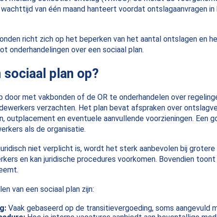
 wachttijd van één maand hanteert voordat ontslagaanvragen in
nden richt zich op het beperken van het aantal ontslagen en h
tot onderhandelingen over een sociaal plan.
n sociaal plan op?
 op door met vakbonden of de OR te onderhandelen over regeling
edewerkers verzachten. Het plan bevat afspraken over ontslagv
n, outplacement en eventuele aanvullende voorzieningen. Een go
kers als de organisatie.
uridisch niet verplicht is, wordt het sterk aanbevolen bij grotere
rkers en kan juridische procedures voorkomen. Bovendien toont 
neemt.
en van een sociaal plan zijn:
g:
Vaak gebaseerd op de transitievergoeding, soms aangevuld m