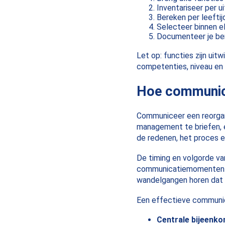
Inventariseer per u
Bereken per leeftij
Selecteer binnen e
Documenteer je be
Let op: functies zijn uitw
competenties, niveau en 
Hoe communice
Communiceer een reorgan
management te briefen, e
de redenen, het proces e
De timing en volgorde van 
communicatiemomenten zo
wandelgangen horen dat 
Een effectieve communi
Centrale bijeenko