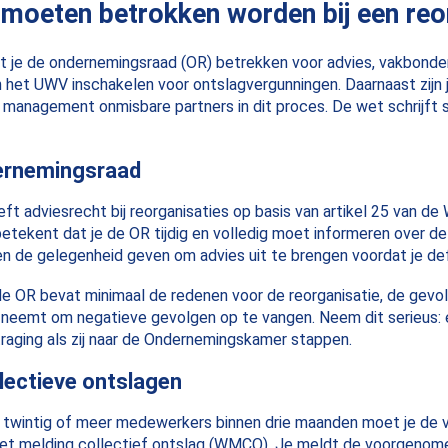
 moeten betrokken worden bij een reo
et je de ondernemingsraad (OR) betrekken voor advies, vakbonde
n het UWV inschakelen voor ontslagvergunningen. Daarnaast zijn 
t management onmisbare partners in dit proces. De wet schrijft s
dernemingsraad
t adviesrecht bij reorganisaties op basis van artikel 25 van de
etekent dat je de OR tijdig en volledig moet informeren over 
en de gelegenheid geven om advies uit te brengen voordat je def
de OR bevat minimaal de redenen voor de reorganisatie, de gev
 neemt om negatieve gevolgen op te vangen. Neem dit serieus: 
traging als zij naar de Ondernemingskamer stappen.
lectieve ontslagen
an twintig of meer medewerkers binnen drie maanden moet je de
Wet melding collectief ontslag (WMCO). Je meldt de voorgenome