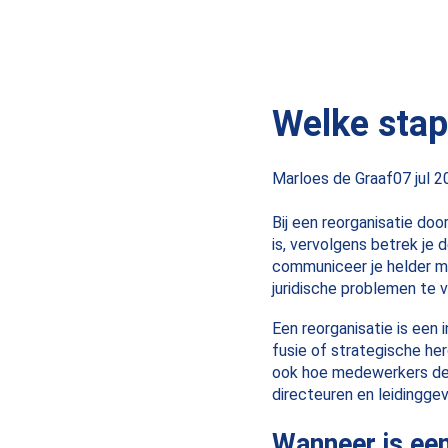
Welke stap
Posted
Marloes de Graaf
07 jul 
by:
Bij een reorganisatie door
is, vervolgens betrek je d
communiceer je helder me
juridische problemen te
Een reorganisatie is een 
fusie of strategische her
ook hoe medewerkers de v
directeuren en leidingge
Wanneer is een