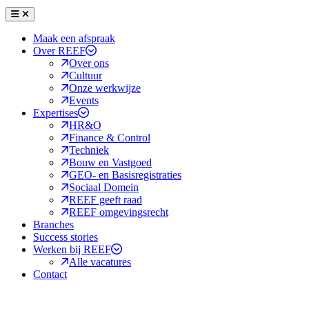
Menu
Sluiten
Maak een afspraak
Over REEF
Over ons
Cultuur
Onze werkwijze
Events
Expertises
HR&O
Finance & Control
Techniek
Bouw en Vastgoed
GEO- en Basisregistraties
Sociaal Domein
REEF geeft raad
REEF omgevingsrecht
Branches
Success stories
Werken bij REEF
Alle vacatures
Contact