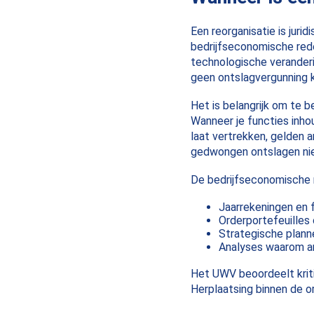
Een reorganisatie is juri
bedrijfseconomische reden
technologische veranderi
geen ontslagvergunning kr
Het is belangrijk om te b
Wanneer je functies inhou
laat vertrekken, gelden a
gedwongen ontslagen nie
De bedrijfseconomische 
Jaarrekeningen en 
Orderportefeuilles
Strategische planne
Analyses waarom a
Het UWV beoordeelt kriti
Herplaatsing binnen de or