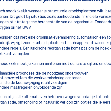
disch noodzakelijk wanneer je structurele arbeidsplaatsen wilt la
en. Dit geldt bij situaties zoals aanhoudende financiële verliez
ngen of strategische heroriëntatie van de organisatie. Zonder 
ijgen bij het UWV.
egrijpen dat niet elke organisatieverandering automatisch een for
delijk wijzigt zonder arbeidsplaatsen te schrappen, of wanneer j
ndere regels. Een juridische reorganisatie komt pas om de hoek 
t kunt vermijden.
noodzaak moet je kunnen aantonen met concrete cijfers en do
financiële prognoses die de noodzaak onderbouwen
 of omzetcijfers die werkvermindering aantonen
n die de koerswijziging rechtvaardigen
ndere maatregelen onvoldoende zijn
sch of je alle alternatieven hebt overwogen voordat je tot onts
ganisatie, omscholing of natuurlijk verloop zijn opties die je ee