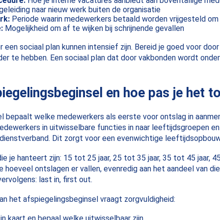
cedure:
Hoe je interne vacatures aanbiedt aan boventallige me
eleiding naar nieuw werk buiten de organisatie
rk:
Periode waarin medewerkers betaald worden vrijgesteld om t
:
Mogelijkheid om af te wijken bij schrijnende gevallen
een sociaal plan kunnen intensief zijn. Bereid je goed voor door 
elder te hebben. Een sociaal plan dat door vakbonden wordt onde
piegelingsbeginsel en hoe pas je het t
l bepaalt welke medewerkers als eerste voor ontslag in aanmer
edewerkers in uitwisselbare functies in naar leeftijdsgroepen e
ienstverband. Dit zorgt voor een evenwichtige leeftijdsopbouw 
e je hanteert zijn: 15 tot 25 jaar, 25 tot 35 jaar, 35 tot 45 jaar, 4
e hoeveel ontslagen er vallen, evenredig aan het aandeel van die 
rvolgens: last in, first out.
n het afspiegelingsbeginsel vraagt zorgvuldigheid:
in kaart en bepaal welke uitwisselbaar zijn