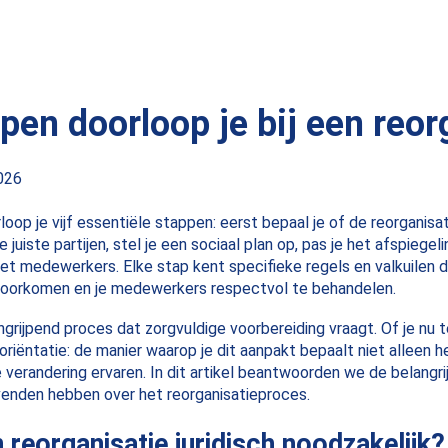
pen doorloop je bij een reor
2026
loop je vijf essentiële stappen: eerst bepaal je of de reorganisat
e juiste partijen, stel je een sociaal plan op, pas je het afspiege
t medewerkers. Elke stap kent specifieke regels en valkuilen 
 voorkomen en je medewerkers respectvol te behandelen.
ingrijpend proces dat zorgvuldige voorbereiding vraagt. Of je nu
oriëntatie: de manier waarop je dit aanpakt bepaalt niet alleen h
erandering ervaren. In dit artikel beantwoorden we de belangri
venden hebben over het reorganisatieproces.
 reorganisatie juridisch noodzakelijk?