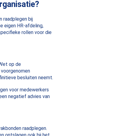
rganisatie?
n raadplegen bij
je eigen HR-afdeling,
pecifieke rollen voor die
 Wet op de
de voorgenomen
initieve besluiten neemt.
olgen voor medewerkers
een negatief advies van
 vakbonden raadplegen.
n ontslagen ook bij het