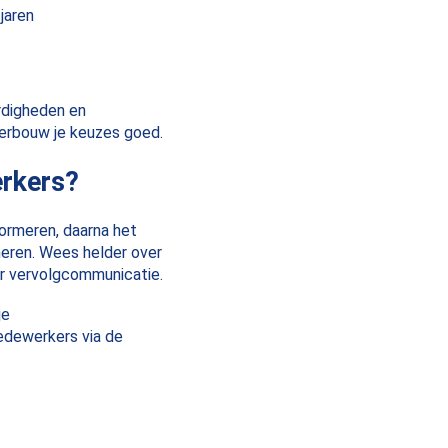
jaren
ardigheden en
derbouw je keuzes goed.
erkers?
ormeren, daarna het
meren. Wees helder over
or vervolgcommunicatie.
je
edewerkers via de