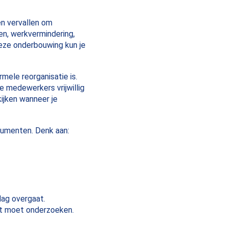
ten vervallen om
en, werkvermindering,
deze onderbouwing kun je
mele reorganisatie is.
e medewerkers vrijwillig
kijken wanneer je
cumenten. Denk aan:
lag overgaat.
rst moet onderzoeken.