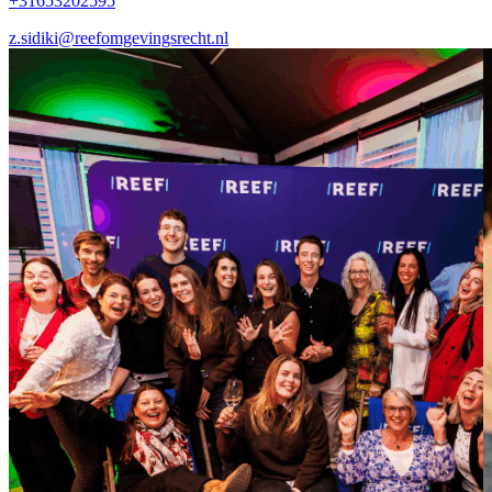
+31653202595
z.sidiki@reefomgevingsrecht.nl