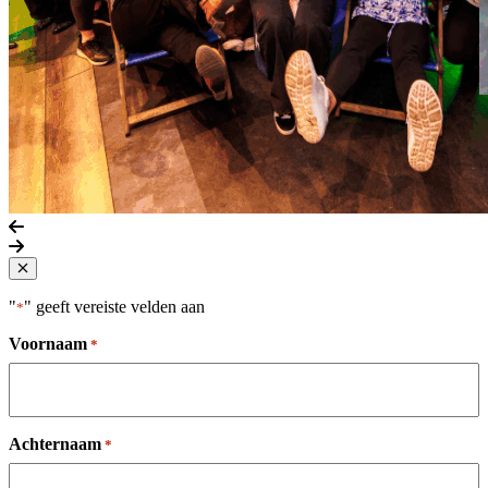
Vorige slide
Volgende slide
Close popup
"
" geeft vereiste velden aan
*
Voornaam
*
Achternaam
*