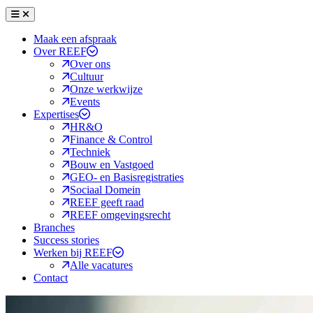
Menu
Sluiten
Maak een afspraak
Over REEF
Over ons
Cultuur
Onze werkwijze
Events
Expertises
HR&O
Finance & Control
Techniek
Bouw en Vastgoed
GEO- en Basisregistraties
Sociaal Domein
REEF geeft raad
REEF omgevingsrecht
Branches
Success stories
Werken bij REEF
Alle vacatures
Contact