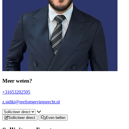
Meer weten?
+31653202595
z.sidiki@reefomgevingsrecht.nl
Selecteer een tab
Solliciteer direct
Even bellen