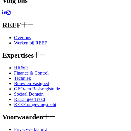
Volg ons
Ga naar LinkedIn
Ga naar Instagram
REEF
Over ons
Werken bij REEF
Expertises
HR&O
Finance & Control
Techniek
Bouw en Vastgoed
GEO- en Basisregistratie
Sociaal Domein
REEF geeft raad
REEF omgevingsrecht
Voorwaarden
Privacyverklaring