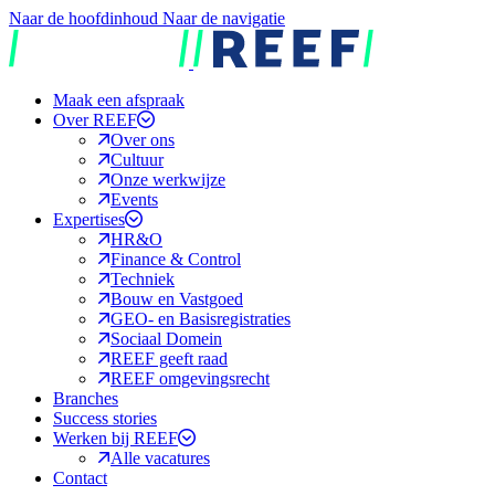
Naar de hoofdinhoud
Naar de navigatie
REEF
Maak een afspraak
Over REEF
Over ons
Cultuur
Onze werkwijze
Events
Expertises
HR&O
Finance & Control
Techniek
Bouw en Vastgoed
GEO- en Basisregistraties
Sociaal Domein
REEF geeft raad
REEF omgevingsrecht
Branches
Success stories
Werken bij REEF
Alle vacatures
Contact