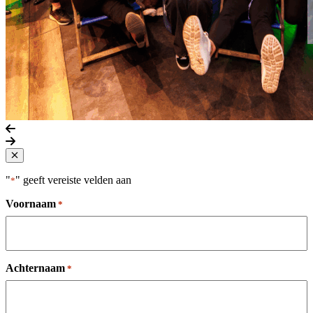
Vorige slide
Volgende slide
Close popup
"
" geeft vereiste velden aan
*
Voornaam
*
Achternaam
*