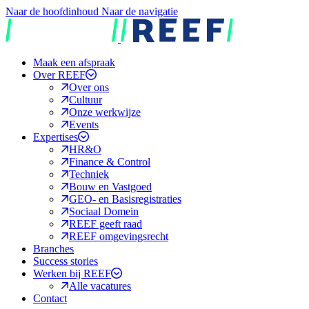
Naar de hoofdinhoud
Naar de navigatie
REEF
Maak een afspraak
Over REEF
Over ons
Cultuur
Onze werkwijze
Events
Expertises
HR&O
Finance & Control
Techniek
Bouw en Vastgoed
GEO- en Basisregistraties
Sociaal Domein
REEF geeft raad
REEF omgevingsrecht
Branches
Success stories
Werken bij REEF
Alle vacatures
Contact