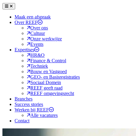
Menu
Sluiten
Maak een afspraak
Over REEF
Over ons
Cultuur
Onze werkwijze
Events
Expertises
HR&O
Finance & Control
Techniek
Bouw en Vastgoed
GEO- en Basisregistraties
Sociaal Domein
REEF geeft raad
REEF omgevingsrecht
Branches
Success stories
Werken bij REEF
Alle vacatures
Contact