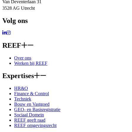
Van Deventerlaan 31
3528 AG Utrecht
Volg ons
Ga naar LinkedIn
Ga naar Instagram
REEF
Over ons
Werken bij REEF
Expertises
HR&O
Finance & Control
Techniek
Bouw en Vastgoed
GEO- en Basisregistratie
Sociaal Domein
REEF geeft raad
REEF omgevingsrecht