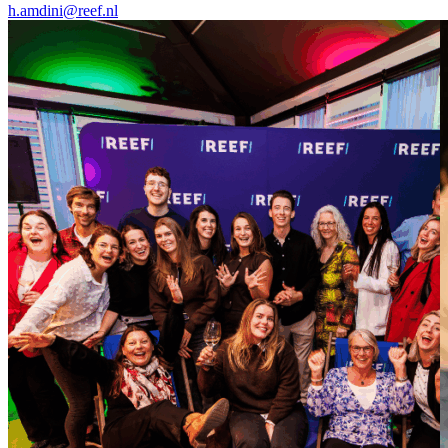
h.amdini@reef.nl