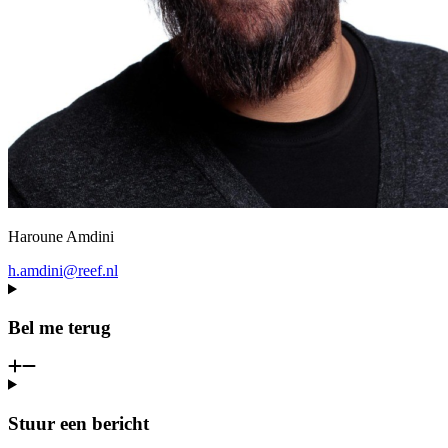
Haroune Amdini
h.amdini@reef.nl
Bel me terug
Stuur een bericht