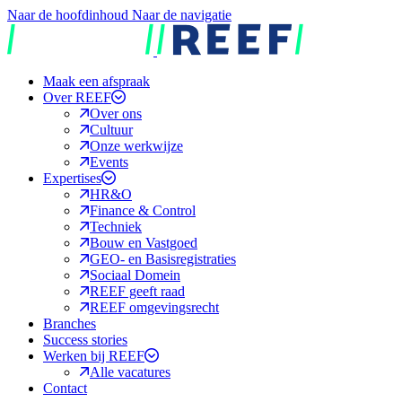
Naar de hoofdinhoud
Naar de navigatie
REEF
Maak een afspraak
Over REEF
Over ons
Cultuur
Onze werkwijze
Events
Expertises
HR&O
Finance & Control
Techniek
Bouw en Vastgoed
GEO- en Basisregistraties
Sociaal Domein
REEF geeft raad
REEF omgevingsrecht
Branches
Success stories
Werken bij REEF
Alle vacatures
Contact