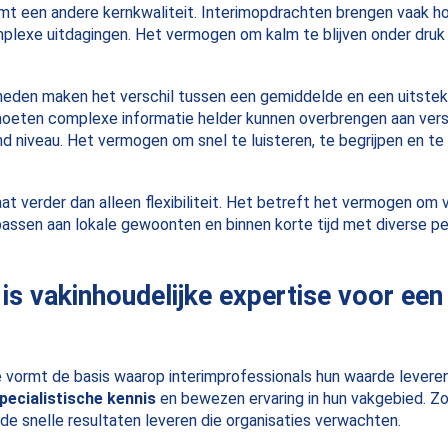
mt een andere kernkwaliteit. Interimopdrachten brengen vaak h
plexe uitdagingen. Het vermogen om kalm te blijven onder druk 
eden maken het verschil tussen een gemiddelde en een uitste
moeten complexe informatie helder kunnen overbrengen aan vers
nd niveau. Het vermogen om snel te luisteren, te begrijpen en t
 verder dan alleen flexibiliteit. Het betreft het vermogen om v
 passen aan lokale gewoonten en binnen korte tijd met diverse p
 is vakinhoudelijke expertise voor ee
e vormt de basis waarop interimprofessionals hun waarde levere
pecialistische kennis
en bewezen ervaring in hun vakgebied. Z
de snelle resultaten leveren die organisaties verwachten.