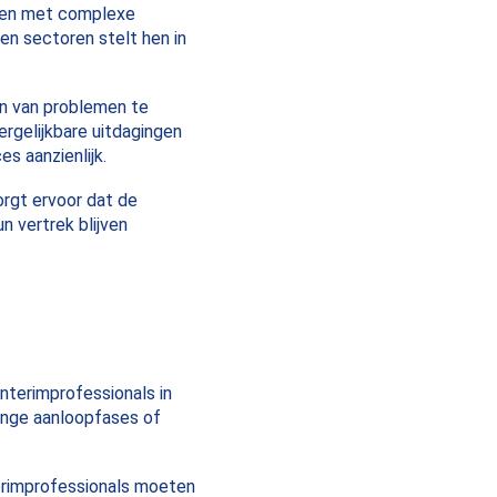
aken met complexe
 en sectoren stelt hen in
rn van problemen te
ergelijkbare uitdagingen
s aanzienlijk.
rgt ervoor dat de
n vertrek blijven
interimprofessionals in
lange aanloopfases of
terimprofessionals moeten