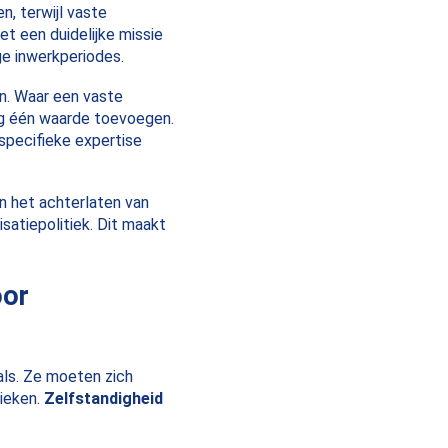
n, terwijl vaste
t een duidelijke missie
ge inwerkperiodes.
en. Waar een vaste
dag één waarde toevoegen.
 specifieke expertise
n het achterlaten van
isatiepolitiek. Dit maakt
oor
als. Ze moeten zich
ieken.
Zelfstandigheid