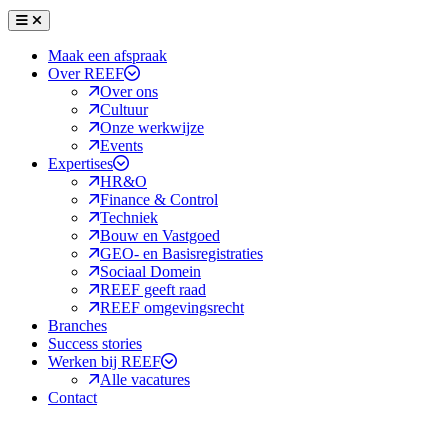
Menu
Sluiten
Maak een afspraak
Over REEF
Over ons
Cultuur
Onze werkwijze
Events
Expertises
HR&O
Finance & Control
Techniek
Bouw en Vastgoed
GEO- en Basisregistraties
Sociaal Domein
REEF geeft raad
REEF omgevingsrecht
Branches
Success stories
Werken bij REEF
Alle vacatures
Contact