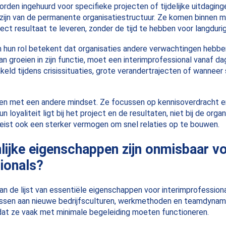
rden ingehuurd voor specifieke projecten of tijdelijke uitdaginge
jn van de permanente organisatiestructuur. Ze komen binnen me
ect resultaat te leveren, zonder de tijd te hebben voor langduri
van hun rol betekent dat organisaties andere verwachtingen hebb
an groeien in zijn functie, moet een interimprofessional vanaf 
eld tijdens crisissituaties, grote verandertrajecten of wanneer
en met een andere mindset. Ze focussen op kennisoverdracht e
loyaliteit ligt bij het project en de resultaten, niet bij de organ
reist ook een sterker vermogen om snel relaties op te bouwen.
ijke eigenschappen zijn onmisbaar v
ionals?
aan de lijst van essentiële eigenschappen voor interimprofession
ssen aan nieuwe bedrijfsculturen, werkmethoden en teamdynam
dat ze vaak met minimale begeleiding moeten functioneren.