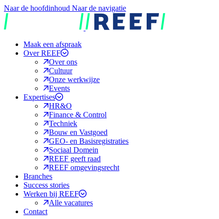
Naar de hoofdinhoud
Naar de navigatie
REEF
Maak een afspraak
Over REEF
Over ons
Cultuur
Onze werkwijze
Events
Expertises
HR&O
Finance & Control
Techniek
Bouw en Vastgoed
GEO- en Basisregistraties
Sociaal Domein
REEF geeft raad
REEF omgevingsrecht
Branches
Success stories
Werken bij REEF
Alle vacatures
Contact