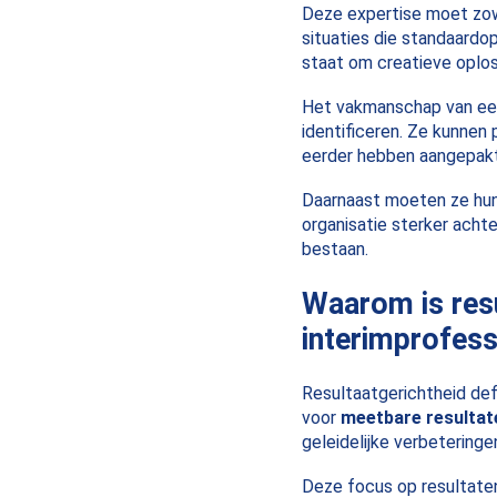
Deze expertise moet zow
situaties die standaardop
staat om creatieve oplo
Het vakmanschap van een
identificeren. Ze kunnen
eerder hebben aangepakt
Daarnaast moeten ze hun 
organisatie sterker achte
bestaan.
Waarom is resu
interimprofess
Resultaatgerichtheid defi
voor
meetbare resultat
geleidelijke verbeteringe
Deze focus op resultaten