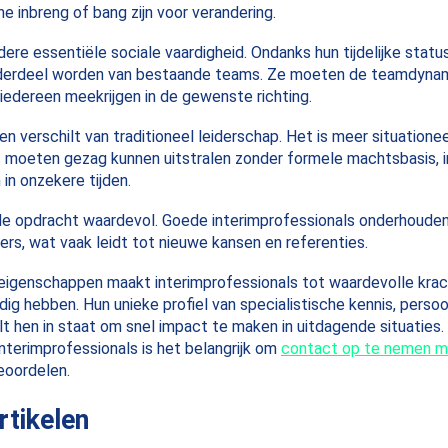
ne inbreng of bang zijn voor verandering.
dere essentiële sociale vaardigheid. Ondanks hun tijdelijke stat
derdeel worden van bestaande teams. Ze moeten de teamdynamie
iedereen meekrijgen in de gewenste richting.
len verschilt van traditioneel leiderschap. Het is meer situation
 moeten gezag kunnen uitstralen zonder formele machtsbasis, i
 in onzekere tijden.
de opdracht waardevol. Goede interimprofessionals onderhouden
ers, wat vaak leidt tot nieuwe kansen en referenties.
eigenschappen maakt interimprofessionals tot waardevolle krac
odig hebben. Hun unieke profiel van specialistische kennis, persoonl
t hen in staat om snel impact te maken in uitdagende situaties.
interimprofessionals is het belangrijk om
contact op te nemen me
eoordelen.
rtikelen