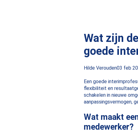
Wat zijn d
goede inte
Posted
Hilde Verouden
03 feb 2
by:
Een goede interimprofess
flexibiliteit en resultaa
schakelen in nieuwe omge
aanpassingsvermogen, ge
Wat maakt een
medewerker?