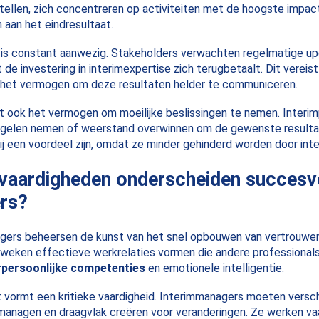
stellen, zich concentreren op activiteiten met de hoogste impact
 aan het eindresultaat.
 is constant aanwezig. Stakeholders verwachten regelmatige u
de investering in interimexpertise zich terugbetaalt. Dit vereist
k het vermogen om deze resultaten helder te communiceren.
t ook het vermogen om moeilijke beslissingen te nemen. Interi
gelen nemen of weerstand overwinnen om de gewenste resultat
rbij een voordeel zijn, omdat ze minder gehinderd worden door inte
 vaardigheden onderscheiden succesv
rs?
gers beheersen de kunst van het snel opbouwen van vertrouwen
 weken effectieve werkrelaties vormen die andere professional
rpersoonlijke competenties
en emotionele intelligentie.
ormt een kritieke vaardigheid. Interimmanagers moeten verschi
managen en draagvlak creëren voor veranderingen. Ze werken v