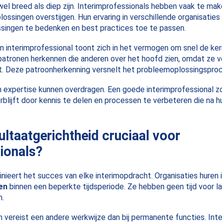
el breed als diep zijn. Interimprofessionals hebben vaak te m
lossingen overstijgen. Hun ervaring in verschillende organisaties
ssingen te bedenken en best practices toe te passen.
 interimprofessional toont zich in het vermogen om snel de ke
 patronen herkennen die anderen over het hoofd zien, omdat ze v
. Deze patroonherkenning versnelt het probleemoplossingsproce
expertise kunnen overdragen. Een goede interimprofessional zo
rblijft door kennis te delen en processen te verbeteren die na hu
ltaatgerichtheid cruciaal voor
ionals?
nieert het succes van elke interimopdracht. Organisaties huren 
en
binnen een beperkte tijdsperiode. Ze hebben geen tijd voor 
n.
 vereist een andere werkwijze dan bij permanente functies. In