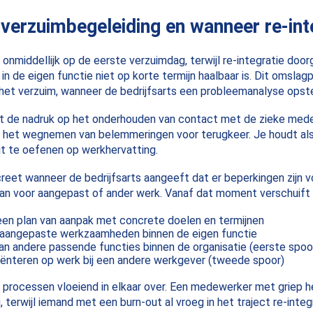
verzuimbegeleiding en wanneer re-int
 onmiddellijk op de eerste verzuimdag, terwijl re-integratie doo
el in de eigen functie niet op korte termijn haalbaar is. Dit omsl
et verzuim, wanneer de bedrijfsarts een probleemanalyse opste
igt de nadruk op het onderhouden van contact met de zieke med
n het wegnemen van belemmeringen voor terugkeer. Je houdt als
uit te oefenen op werkhervatting.
reet wanneer de bedrijfsarts aangeeft dat er beperkingen zijn v
an voor aangepast of ander werk. Vanaf dat moment verschuift 
een plan van aanpak met concrete doelen en termijnen
 aangepaste werkzaamheden binnen de eigen functie
n andere passende functies binnen de organisatie (eerste spoo
riënteren op werk bij een andere werkgever (tweede spoor)
de processen vloeiend in elkaar over. Een medewerker met griep h
 terwijl iemand met een burn-out al vroeg in het traject re-integr