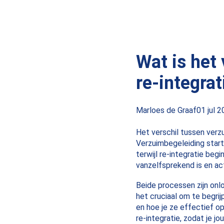
Wat is het
re-integrat
Posted
Marloes de Graaf
01 jul 
by:
Het verschil tussen verz
Verzuimbegeleiding start
terwijl re-integratie beg
vanzelfsprekend is en ac
Beide processen zijn onlo
het cruciaal om te begri
en hoe je ze effectief o
re-integratie, zodat je j