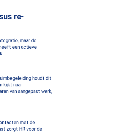
sus re-
ntegratie, maar de
 heeft een actieve
k.
zuimbegeleiding houdt dit
 kijkt naar
iteren van aangepast werk,
contacten met de
aast zorgt HR voor de