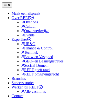
Menu
Sluiten
Maak een afspraak
Over REEF
Over ons
Cultuur
Onze werkwijze
Events
Expertises
HR&O
Finance & Control
Techniek
Bouw en Vastgoed
GEO- en Basisregistraties
Sociaal Domein
REEF geeft raad
REEF omgevingsrecht
Branches
Success stories
Werken bij REEF
Alle vacatures
Contact