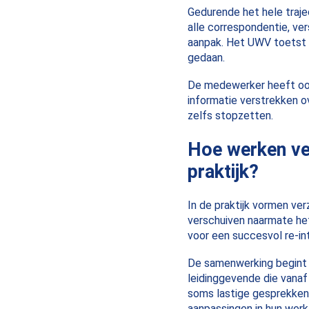
Gedurende het hele traje
alle correspondentie, ver
aanpak. Het UWV toetst d
gedaan.
De medewerker heeft ook
informatie verstrekken o
zelfs stopzetten.
Hoe werken ver
praktijk?
In de praktijk vormen ver
verschuiven naarmate het
voor een succesvol re-int
De samenwerking begint 
leidinggevende die vanaf
soms lastige gesprekken 
aanpassingen in hun werk