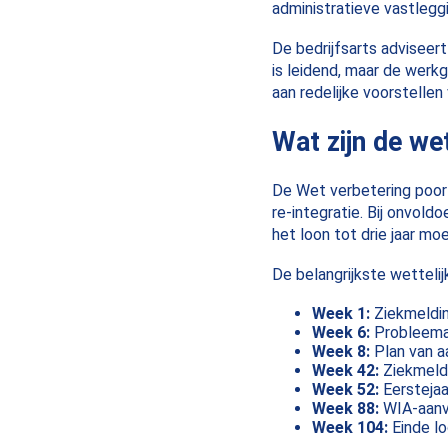
administratieve vastleggi
De bedrijfsarts adviseer
is leidend, maar de werk
aan redelijke voorstelle
Wat zijn de wet
De Wet verbetering poor
re-integratie. Bij onvol
het loon tot drie jaar mo
De belangrijkste wettelij
Week 1:
Ziekmeldin
Week 6:
Probleeman
Week 8:
Plan van a
Week 42:
Ziekmeldi
Week 52:
Eerstejaa
Week 88:
WIA-aanvr
Week 104:
Einde lo