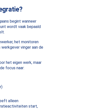
egratie?
rgaans begint wanneer
agpunt wordt vaak bepaald
lt.
ewerker, het monitoren
 werkgever vinger aan de
oor het eigen werk, maar
de focus naar:
r)
eeft alleen
atieactiviteiten start,