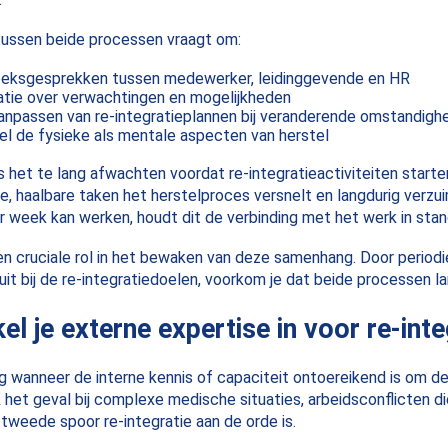
ussen beide processen vraagt om:
oeksgesprekken tussen medewerker, leidinggevende en HR
tie over verwachtingen en mogelijkheden
t aanpassen van re-integratieplannen bij veranderende omstandig
l de fysieke als mentale aspecten van herstel
het te lang afwachten voordat re-integratieactiviteiten starten. 
e, haalbare taken het herstelproces versnelt en langdurig verzu
 week kan werken, houdt dit de verbinding met het werk in stan
n cruciale rol in het bewaken van deze samenhang. Door periodi
uit bij de re-integratiedoelen, voorkom je dat beide processen l
l je externe expertise in voor re-inte
ig wanneer de interne kennis of capaciteit ontoereikend is om de
k het geval bij complexe medische situaties, arbeidsconflicten d
tweede spoor re-integratie aan de orde is.