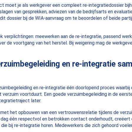
ct moet je als werkgever een compleet re-integratiedossier bijh
slagen van gesprekken, adviezen van de bedrijfsarts en evaluati
it dossier bij de WIA-aanvraag om te beoordelen of beide part
 verplichtingen: meewerken aan de re-integratie, passend wer
ver de voortgang van het herstel. Bij weigering mag de werkgev
zuimbegeleiding en re-integratie sam
zuimbegeleiding en re-integratie één doorlopend proces waarbij 
 verzuim voortduurt. Een goede verzuimbegeleiding in de eerst
egratietraject later.
met het opbouwen van een vertrouwensrelatie tijdens de verzu
 dag één respectvol en betrokken contact onderhoudt, creëert e
die bij re-integratie horen. Medewerkers die zich gehoord voel
.