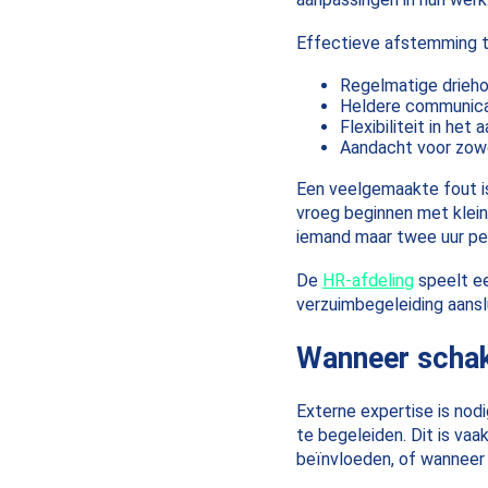
Effectieve afstemming t
Regelmatige drieh
Heldere communica
Flexibiliteit in he
Aandacht voor zowe
Een veelgemaakte fout is 
vroeg beginnen met klein
iemand maar twee uur per
De
HR-afdeling
speelt ee
verzuimbegeleiding aansl
Wanneer schake
Externe expertise is nod
te begeleiden. Dit is vaa
beïnvloeden, of wanneer 