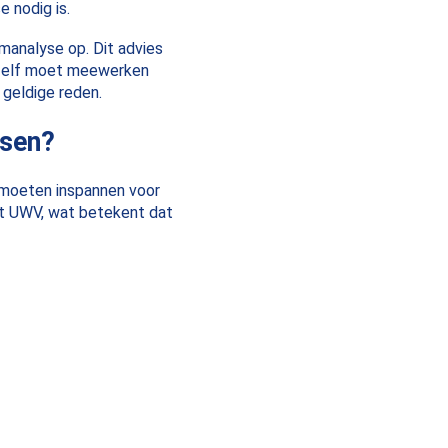
 nodig is.
manalyse op. Dit advies
r zelf moet meewerken
 geldige reden.
ssen?
 moeten inspannen voor
het UWV, wat betekent dat