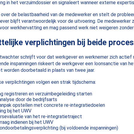
ng in het verzuimdossier en signaleert wanneer externe expertise
t over de belastbaarheid van de medewerker en stelt de problee
gever blijft verantwoordelijk voor de uitvoering. De medewerke
n voor werkhervatting en mag passend werk niet weigeren zonder
telijke verplichtingen bij beide proce
twachter schrijft voor dat werkgever en werknemer zich actief
doende inspanningen riskeert de werkgever een loonsanctie van 
et worden doorbetaald in plaats van twee jaar.
ke verplichtingen volgen een strak tijdschema:
g registreren en verzuimbegeleiding starten
alyse door de bedrijfsarts
anpak opstellen met concrete re-integratiedoelen
ng bij het UWV
rsevaluatie van het re-integratietraject
aag indienen bij het UWV
ondoorbetalingsverplichting (bij voldoende inspanningen)