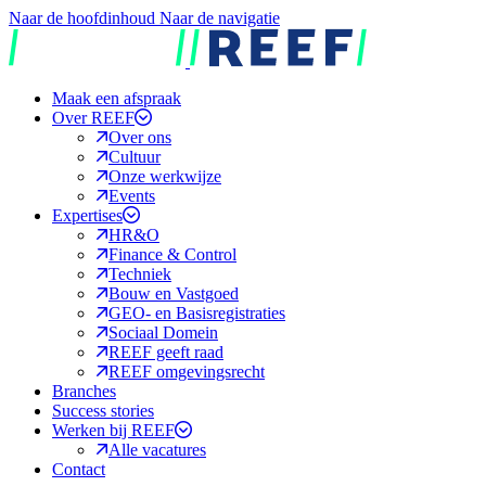
Naar de hoofdinhoud
Naar de navigatie
REEF
Maak een afspraak
Over REEF
Over ons
Cultuur
Onze werkwijze
Events
Expertises
HR&O
Finance & Control
Techniek
Bouw en Vastgoed
GEO- en Basisregistraties
Sociaal Domein
REEF geeft raad
REEF omgevingsrecht
Branches
Success stories
Werken bij REEF
Alle vacatures
Contact