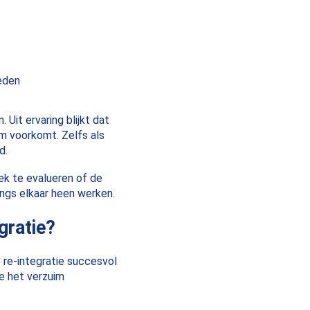
heden
Uit ervaring blijkt dat
im voorkomt. Zelfs als
d.
ek te evalueren of de
angs elkaar heen werken.
gratie?
 re-integratie succesvol
ie het verzuim