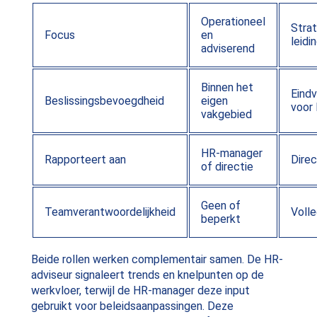
Operationeel
Strat
Focus
en
leid
adviserend
Binnen het
Eindv
Beslissingsbevoegdheid
eigen
voor
vakgebied
HR-manager
Rapporteert aan
Direc
of directie
Geen of
Teamverantwoordelijkheid
Voll
beperkt
Beide rollen werken complementair samen. De HR-
adviseur signaleert trends en knelpunten op de
werkvloer, terwijl de HR-manager deze input
gebruikt voor beleidsaanpassingen. Deze