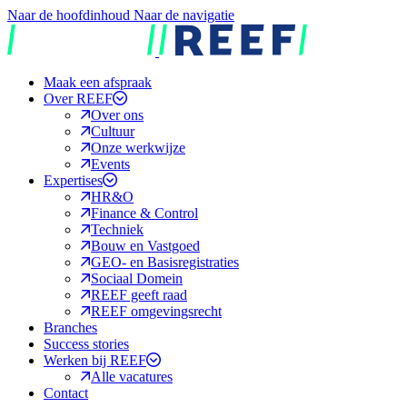
Naar de hoofdinhoud
Naar de navigatie
REEF
Maak een afspraak
Over REEF
Over ons
Cultuur
Onze werkwijze
Events
Expertises
HR&O
Finance & Control
Techniek
Bouw en Vastgoed
GEO- en Basisregistraties
Sociaal Domein
REEF geeft raad
REEF omgevingsrecht
Branches
Success stories
Werken bij REEF
Alle vacatures
Contact