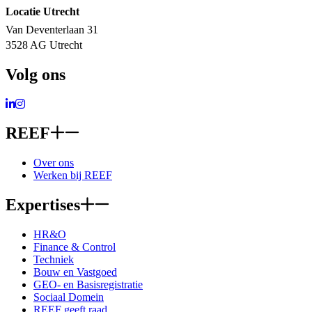
Locatie Utrecht
Van Deventerlaan 31
3528 AG Utrecht
Volg ons
Ga naar LinkedIn
Ga naar Instagram
REEF
Over ons
Werken bij REEF
Expertises
HR&O
Finance & Control
Techniek
Bouw en Vastgoed
GEO- en Basisregistratie
Sociaal Domein
REEF geeft raad