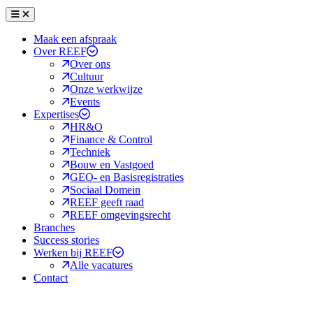
Menu
Sluiten
Maak een afspraak
Over REEF
Over ons
Cultuur
Onze werkwijze
Events
Expertises
HR&O
Finance & Control
Techniek
Bouw en Vastgoed
GEO- en Basisregistraties
Sociaal Domein
REEF geeft raad
REEF omgevingsrecht
Branches
Success stories
Werken bij REEF
Alle vacatures
Contact