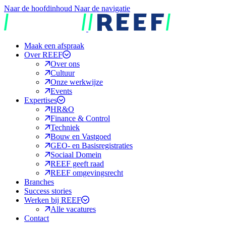
Naar de hoofdinhoud
Naar de navigatie
REEF
Maak een afspraak
Over REEF
Over ons
Cultuur
Onze werkwijze
Events
Expertises
HR&O
Finance & Control
Techniek
Bouw en Vastgoed
GEO- en Basisregistraties
Sociaal Domein
REEF geeft raad
REEF omgevingsrecht
Branches
Success stories
Werken bij REEF
Alle vacatures
Contact