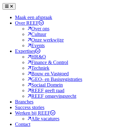
Menu
Sluiten
Maak een afspraak
Over REEF
Over ons
Cultuur
Onze werkwijze
Events
Expertises
HR&O
Finance & Control
Techniek
Bouw en Vastgoed
GEO- en Basisregistraties
Sociaal Domein
REEF geeft raad
REEF omgevingsrecht
Branches
Success stories
Werken bij REEF
Alle vacatures
Contact