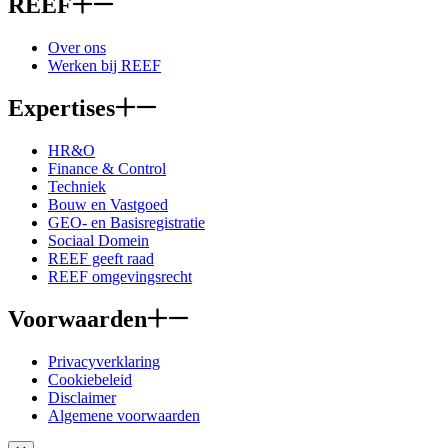
REEF
Over ons
Werken bij REEF
Expertises
HR&O
Finance & Control
Techniek
Bouw en Vastgoed
GEO- en Basisregistratie
Sociaal Domein
REEF geeft raad
REEF omgevingsrecht
Voorwaarden
Privacyverklaring
Cookiebeleid
Disclaimer
Algemene voorwaarden