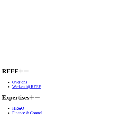
REEF
Over ons
Werken bij REEF
Expertises
HR&O
Finance & Control