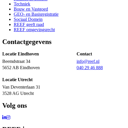
Techniek
Bouw en Vastgoed
GEO- en Basisregistratie
Sociaal Domein
REEF geeft raad
REEF omgevingsrecht
Contactgegevens
Locatie Eindhoven
Contact
Beemdstraat 34
info@reef.nl
5652 AB Eindhoven
040 29 46 888
Locatie Utrecht
Van Deventerlaan 31
3528 AG Utrecht
Volg ons
Ga naar LinkedIn
Ga naar Instagram