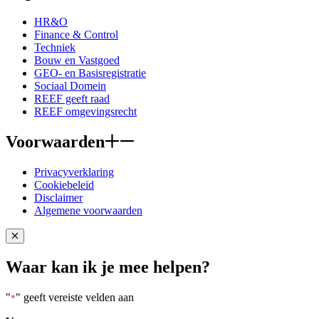
HR&O
Finance & Control
Techniek
Bouw en Vastgoed
GEO- en Basisregistratie
Sociaal Domein
REEF geeft raad
REEF omgevingsrecht
Voorwaarden
Privacyverklaring
Cookiebeleid
Disclaimer
Algemene voorwaarden
Close popup
Waar kan ik je mee helpen?
"
" geeft vereiste velden aan
*