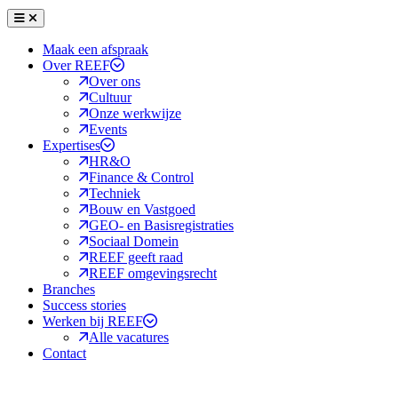
Menu
Sluiten
Maak een afspraak
Over REEF
Over ons
Cultuur
Onze werkwijze
Events
Expertises
HR&O
Finance & Control
Techniek
Bouw en Vastgoed
GEO- en Basisregistraties
Sociaal Domein
REEF geeft raad
REEF omgevingsrecht
Branches
Success stories
Werken bij REEF
Alle vacatures
Contact