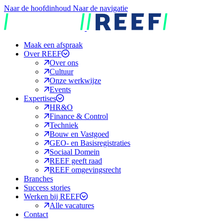
Naar de hoofdinhoud
Naar de navigatie
REEF
Maak een afspraak
Over REEF
Over ons
Cultuur
Onze werkwijze
Events
Expertises
HR&O
Finance & Control
Techniek
Bouw en Vastgoed
GEO- en Basisregistraties
Sociaal Domein
REEF geeft raad
REEF omgevingsrecht
Branches
Success stories
Werken bij REEF
Alle vacatures
Contact