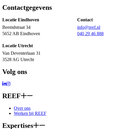
Contactgegevens
Locatie Eindhoven
Contact
Beemdstraat 34
info@reef.nl
5652 AB Eindhoven
040 29 46 888
Locatie Utrecht
Van Deventerlaan 31
3528 AG Utrecht
Volg ons
Ga naar LinkedIn
Ga naar Instagram
REEF
Over ons
Werken bij REEF
Expertises