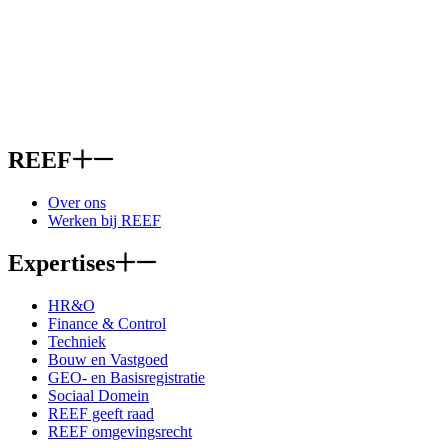
REEF
Over ons
Werken bij REEF
Expertises
HR&O
Finance & Control
Techniek
Bouw en Vastgoed
GEO- en Basisregistratie
Sociaal Domein
REEF geeft raad
REEF omgevingsrecht