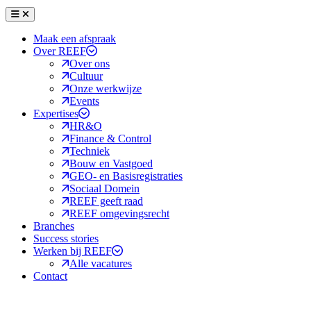
Menu
Sluiten
Maak een afspraak
Over REEF
Over ons
Cultuur
Onze werkwijze
Events
Expertises
HR&O
Finance & Control
Techniek
Bouw en Vastgoed
GEO- en Basisregistraties
Sociaal Domein
REEF geeft raad
REEF omgevingsrecht
Branches
Success stories
Werken bij REEF
Alle vacatures
Contact