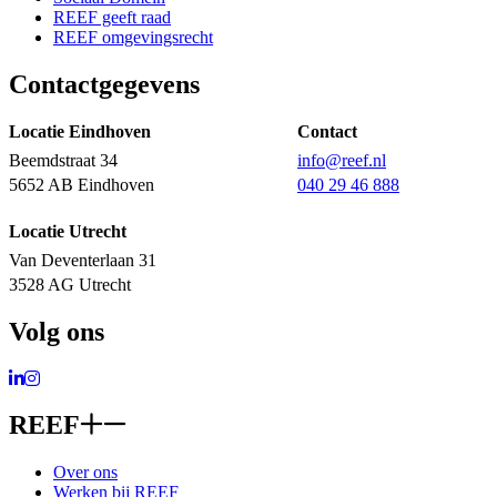
REEF geeft raad
REEF omgevingsrecht
Contactgegevens
Locatie Eindhoven
Contact
Beemdstraat 34
info@reef.nl
5652 AB Eindhoven
040 29 46 888
Locatie Utrecht
Van Deventerlaan 31
3528 AG Utrecht
Volg ons
Ga naar LinkedIn
Ga naar Instagram
REEF
Over ons
Werken bij REEF