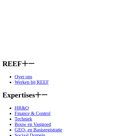
REEF
Over ons
Werken bij REEF
Expertises
HR&O
Finance & Control
Techniek
Bouw en Vastgoed
GEO- en Basisregistratie
Sociaal Domein