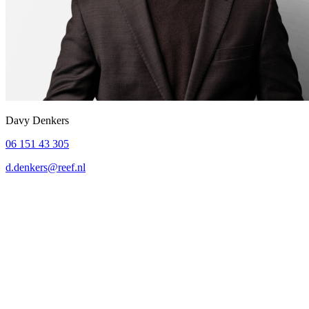
Davy Denkers
06 151 43 305
d.denkers@reef.nl