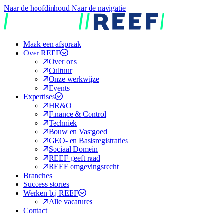
Naar de hoofdinhoud
Naar de navigatie
REEF
Maak een afspraak
Over REEF
Over ons
Cultuur
Onze werkwijze
Events
Expertises
HR&O
Finance & Control
Techniek
Bouw en Vastgoed
GEO- en Basisregistraties
Sociaal Domein
REEF geeft raad
REEF omgevingsrecht
Branches
Success stories
Werken bij REEF
Alle vacatures
Contact