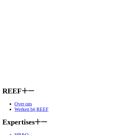
REEF
Over ons
Werken bij REEF
Expertises
HR&O