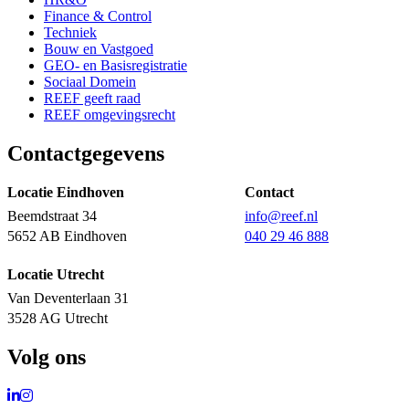
Finance & Control
Techniek
Bouw en Vastgoed
GEO- en Basisregistratie
Sociaal Domein
REEF geeft raad
REEF omgevingsrecht
Contactgegevens
Locatie Eindhoven
Contact
Beemdstraat 34
info@reef.nl
5652 AB Eindhoven
040 29 46 888
Locatie Utrecht
Van Deventerlaan 31
3528 AG Utrecht
Volg ons
Ga naar LinkedIn
Ga naar Instagram