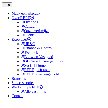
Menu
Sluiten
Maak een afspraak
Over REEF
Over ons
Cultuur
Onze werkwijze
Events
Expertises
HR&O
Finance & Control
Techniek
Bouw en Vastgoed
GEO- en Basisregistraties
Sociaal Domein
REEF geeft raad
REEF omgevingsrecht
Branches
Success stories
Werken bij REEF
Alle vacatures
Contact