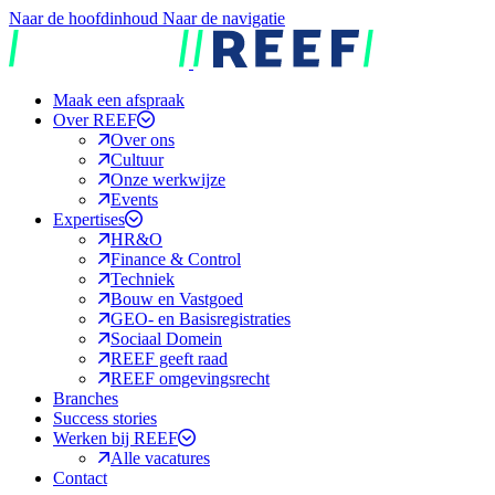
Naar de hoofdinhoud
Naar de navigatie
REEF
Maak een afspraak
Over REEF
Over ons
Cultuur
Onze werkwijze
Events
Expertises
HR&O
Finance & Control
Techniek
Bouw en Vastgoed
GEO- en Basisregistraties
Sociaal Domein
REEF geeft raad
REEF omgevingsrecht
Branches
Success stories
Werken bij REEF
Alle vacatures
Contact