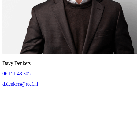
Davy Denkers
06 151 43 305
d.denkers@reef.nl