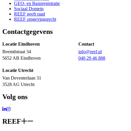
GEO- en Basisregistratie
Sociaal Domein
REEF geeft raad
REEF omgevingsrecht
Contactgegevens
Locatie Eindhoven
Contact
Beemdstraat 34
info@reef.nl
5652 AB Eindhoven
040 29 46 888
Locatie Utrecht
Van Deventerlaan 31
3528 AG Utrecht
Volg ons
Ga naar LinkedIn
Ga naar Instagram
REEF