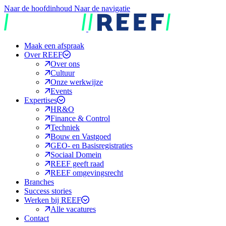
Naar de hoofdinhoud
Naar de navigatie
REEF
Maak een afspraak
Over REEF
Over ons
Cultuur
Onze werkwijze
Events
Expertises
HR&O
Finance & Control
Techniek
Bouw en Vastgoed
GEO- en Basisregistraties
Sociaal Domein
REEF geeft raad
REEF omgevingsrecht
Branches
Success stories
Werken bij REEF
Alle vacatures
Contact