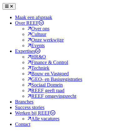
Menu
Sluiten
Maak een afspraak
Over REEF
Over ons
Cultuur
Onze werkwijze
Events
Expertises
HR&O
Finance & Control
Techniek
Bouw en Vastgoed
GEO- en Basisregistraties
Sociaal Domein
REEF geeft raad
REEF omgevingsrecht
Branches
Success stories
Werken bij REEF
Alle vacatures
Contact