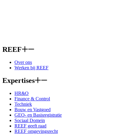
REEF
Over ons
Werken bij REEF
Expertises
HR&O
Finance & Control
Techniek
Bouw en Vastgoed
GEO- en Basisregistratie
Sociaal Domein
REEF geeft raad
REEF omgevingsrecht