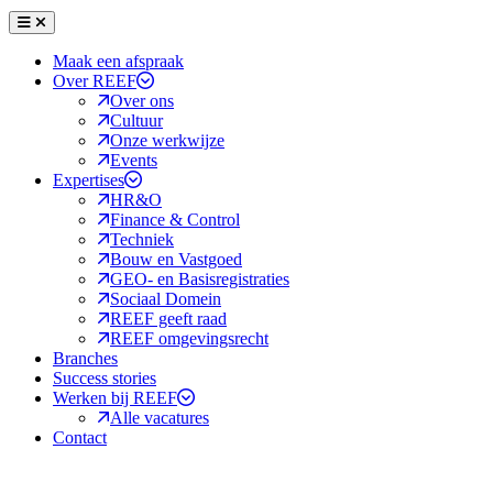
Menu
Sluiten
Maak een afspraak
Over REEF
Over ons
Cultuur
Onze werkwijze
Events
Expertises
HR&O
Finance & Control
Techniek
Bouw en Vastgoed
GEO- en Basisregistraties
Sociaal Domein
REEF geeft raad
REEF omgevingsrecht
Branches
Success stories
Werken bij REEF
Alle vacatures
Contact