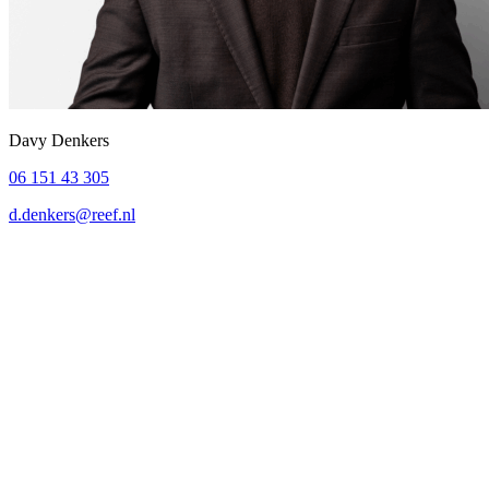
Davy Denkers
06 151 43 305
d.denkers@reef.nl