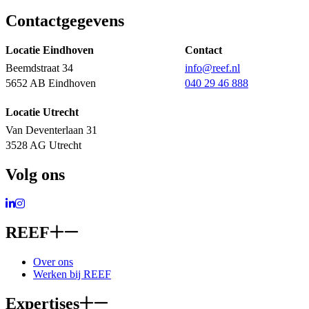
Contactgegevens
Locatie Eindhoven
Contact
Beemdstraat 34
info@reef.nl
5652 AB Eindhoven
040 29 46 888
Locatie Utrecht
Van Deventerlaan 31
3528 AG Utrecht
Volg ons
Ga naar LinkedIn
Ga naar Instagram
REEF
Over ons
Werken bij REEF
Expertises