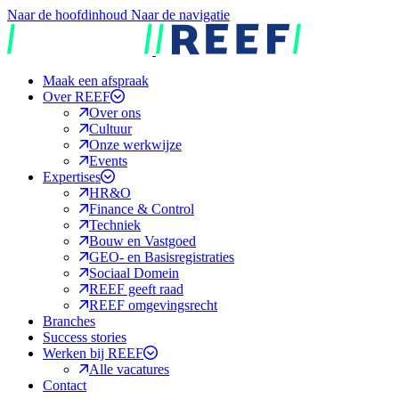
Naar de hoofdinhoud
Naar de navigatie
REEF
Maak een afspraak
Over REEF
Over ons
Cultuur
Onze werkwijze
Events
Expertises
HR&O
Finance & Control
Techniek
Bouw en Vastgoed
GEO- en Basisregistraties
Sociaal Domein
REEF geeft raad
REEF omgevingsrecht
Branches
Success stories
Werken bij REEF
Alle vacatures
Contact