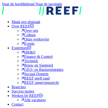
Naar de hoofdinhoud
Naar de navigatie
REEF
Maak een afspraak
Over REEF
Over ons
Cultuur
Onze werkwijze
Events
Expertises
HR&O
Finance & Control
Techniek
Bouw en Vastgoed
GEO- en Basisregistraties
Sociaal Domein
REEF geeft raad
REEF omgevingsrecht
Branches
Success stories
Werken bij REEF
Alle vacatures
Contact