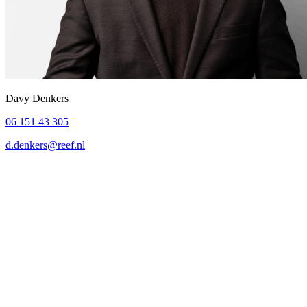
Davy Denkers
06 151 43 305
d.denkers@reef.nl