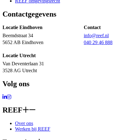
REEF omgevingsrecht
Contactgegevens
Locatie Eindhoven
Contact
Beemdstraat 34
info@reef.nl
5652 AB Eindhoven
040 29 46 888
Locatie Utrecht
Van Deventerlaan 31
3528 AG Utrecht
Volg ons
Ga naar LinkedIn
Ga naar Instagram
REEF
Over ons
Werken bij REEF