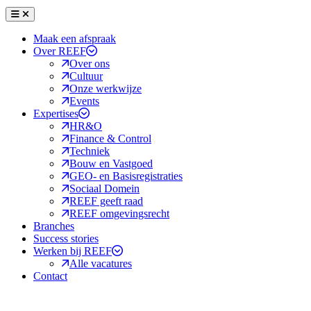
Menu
Sluiten
Maak een afspraak
Over REEF
Over ons
Cultuur
Onze werkwijze
Events
Expertises
HR&O
Finance & Control
Techniek
Bouw en Vastgoed
GEO- en Basisregistraties
Sociaal Domein
REEF geeft raad
REEF omgevingsrecht
Branches
Success stories
Werken bij REEF
Alle vacatures
Contact