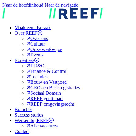
Naar de hoofdinhoud
Naar de navigatie
REEF
Maak een afspraak
Over REEF
Over ons
Cultuur
Onze werkwijze
Events
Expertises
HR&O
Finance & Control
Techniek
Bouw en Vastgoed
GEO- en Basisregistraties
Sociaal Domein
REEF geeft raad
REEF omgevingsrecht
Branches
Success stories
Werken bij REEF
Alle vacatures
Contact