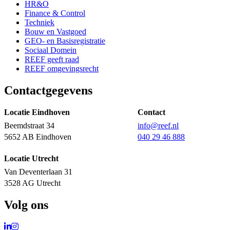
HR&O
Finance & Control
Techniek
Bouw en Vastgoed
GEO- en Basisregistratie
Sociaal Domein
REEF geeft raad
REEF omgevingsrecht
Contactgegevens
Locatie Eindhoven
Contact
Beemdstraat 34
info@reef.nl
5652 AB Eindhoven
040 29 46 888
Locatie Utrecht
Van Deventerlaan 31
3528 AG Utrecht
Volg ons
Ga naar LinkedIn
Ga naar Instagram