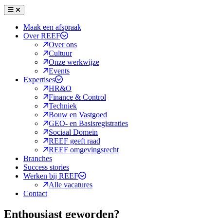
Menu
Sluiten
Maak een afspraak
Over REEF
Over ons
Cultuur
Onze werkwijze
Events
Expertises
HR&O
Finance & Control
Techniek
Bouw en Vastgoed
GEO- en Basisregistraties
Sociaal Domein
REEF geeft raad
REEF omgevingsrecht
Branches
Success stories
Werken bij REEF
Alle vacatures
Contact
Enthousiast geworden?