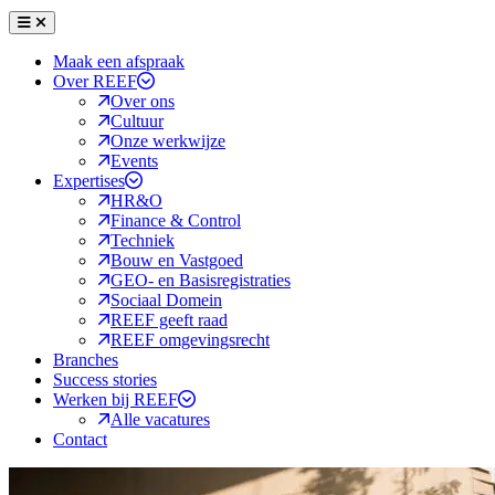
Menu
Sluiten
Maak een afspraak
Over REEF
Over ons
Cultuur
Onze werkwijze
Events
Expertises
HR&O
Finance & Control
Techniek
Bouw en Vastgoed
GEO- en Basisregistraties
Sociaal Domein
REEF geeft raad
REEF omgevingsrecht
Branches
Success stories
Werken bij REEF
Alle vacatures
Contact