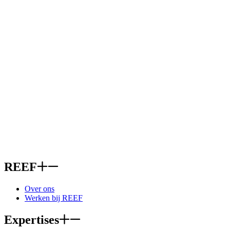
REEF
Over ons
Werken bij REEF
Expertises