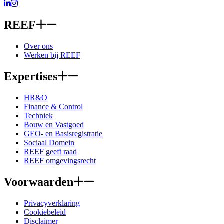
Ga naar LinkedIn
Ga naar Instagram
REEF
Over ons
Werken bij REEF
Expertises
HR&O
Finance & Control
Techniek
Bouw en Vastgoed
GEO- en Basisregistratie
Sociaal Domein
REEF geeft raad
REEF omgevingsrecht
Voorwaarden
Privacyverklaring
Cookiebeleid
Disclaimer