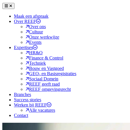
Menu
Sluiten
Maak een afspraak
Over REEF
Over ons
Cultuur
Onze werkwijze
Events
Expertises
HR&O
Finance & Control
Techniek
Bouw en Vastgoed
GEO- en Basisregistraties
Sociaal Domein
REEF geeft raad
REEF omgevingsrecht
Branches
Success stories
Werken bij REEF
Alle vacatures
Contact