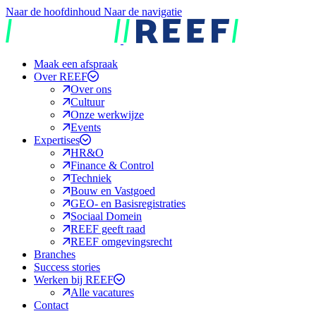
Naar de hoofdinhoud
Naar de navigatie
REEF
Maak een afspraak
Over REEF
Over ons
Cultuur
Onze werkwijze
Events
Expertises
HR&O
Finance & Control
Techniek
Bouw en Vastgoed
GEO- en Basisregistraties
Sociaal Domein
REEF geeft raad
REEF omgevingsrecht
Branches
Success stories
Werken bij REEF
Alle vacatures
Contact